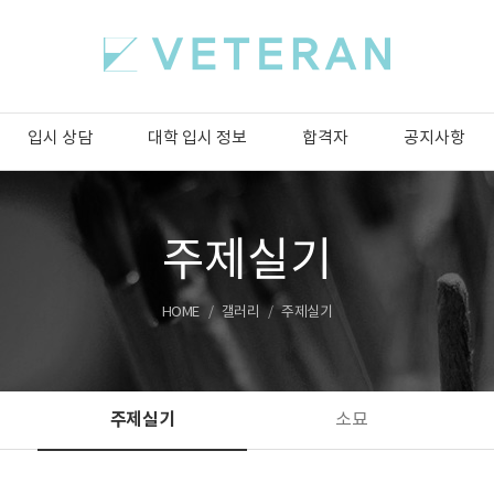
입시 상담
대학 입시 정보
합격자
공지사항
주제실기
HOME
갤러리
주제실기
주제실기
소묘