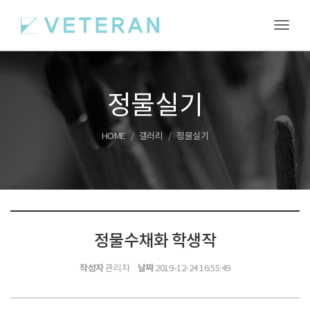
Toggl
정물실기
HOME
갤러리
정물실기
정물수채화 학생작
작성자
날짜
관리자
2019-12-24 16:55:49