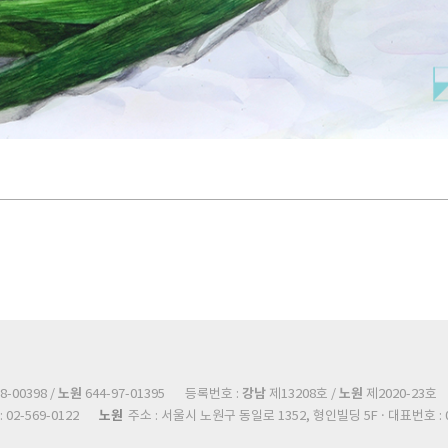
노원
강남
노원
8-00398 /
644-97-01395
등록번호 :
제13208호 /
제2020-23호
노원
02-569-0122
주소 : 서울시 노원구 동일로 1352, 형인빌딩 5F · 대표번호 : 0