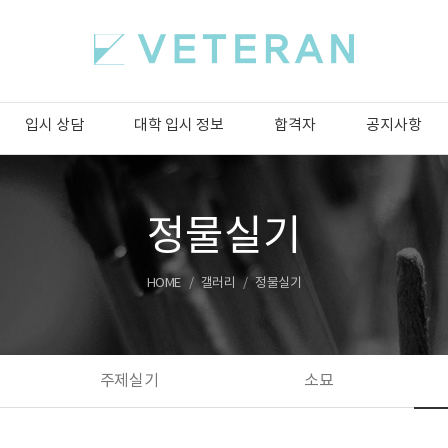
입시 상담
대학 입시 정보
합격자
공지사항
정물실기
HOME
갤러리
정물실기
주제실기
소묘