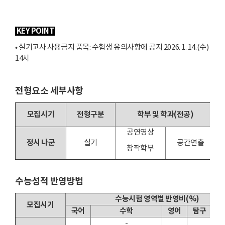
KEY POINT
• 실기고사 사용금지 품목: 수험생 유의사항에 공지 2026. 1. 14.(수)
14시
전형요소 세부사항
모집시기
전형구분
학부 및 학과(전공)
공연영상
정시 나군
실기
공간연출
창작학부
수능성적 반영방법
수능시험 영역별 반영비(%)
모집시기
국어
수학
영어
탐구
-