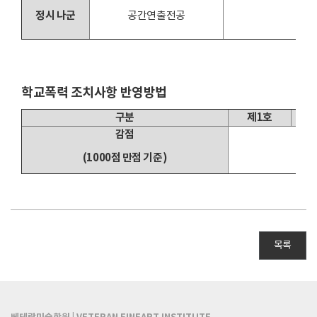
정시 나군
공간연출전공
*
학교폭력 조치사항 반영방법
구분
제1호
감점
(1000점 만점 기준)
목록