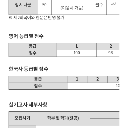
50
정시 나군
50
필수
(미응시 가능)
※ 제2외국어와 한문은 반영 불가
영어 등급별 점수
등급
1
2
점수
100
98
한국사 등급별 점수
등급
1
2
3
점수
10
실기고사 세부사항
모집시기
학부 및 학과(전공)