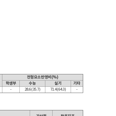
전형요소반영비(%)
학생부
수능
실기
기타
-
28.6(35.7)
71.4(64.3)
-