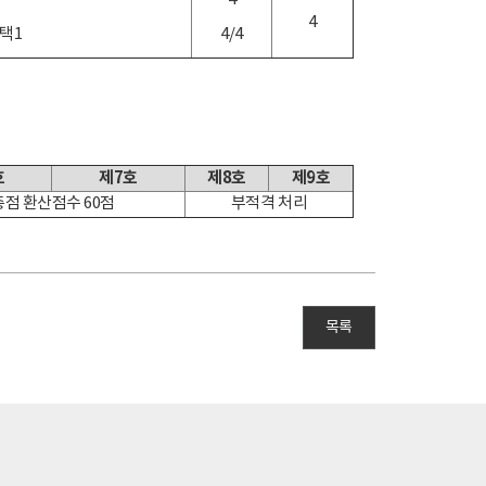
4
택1
4/4
호
제7호
제8호
제9호
총점 환산점수 60점
부적격 처리
목록