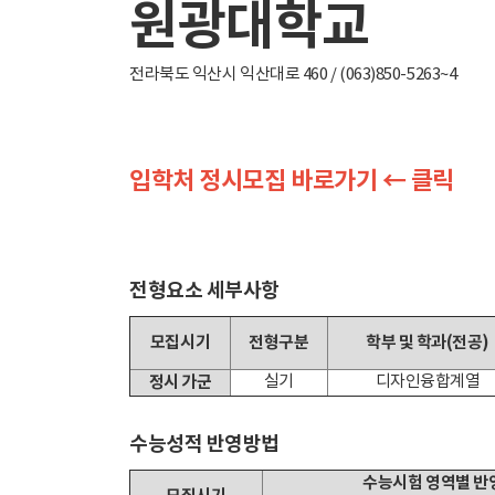
원광대학교
전라북도 익산시 익산대로 460 / (063)850-5263~4
입학처 정시모집 바로가기 ← 클릭
전형요소 세부사항
모집시기
전형구분
학부 및 학과(전공)
정시 가군
실기
디자인융합계열
수능성적 반영방법
수능시험 영역별 반