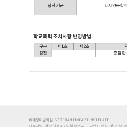
정시 가군
디자인융합
학교폭력 조치사항 반영방법
구분
제1호
제2호
감점
-
총점 환
베테랑미술학원 | VETERAN FINEART INSTITUTE
강남
노원
강남
대표자명 :
배성일 /
한정우
사업자 번호 :
285-9