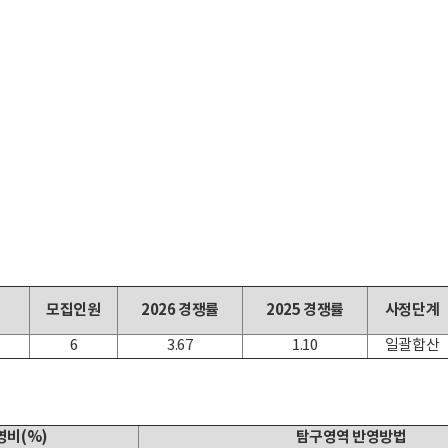
모집인원
2026 경쟁률
2025 경쟁률
사정단계
6
3.67
1.10
일괄합산
영비(%)
탐구영역 반영방법