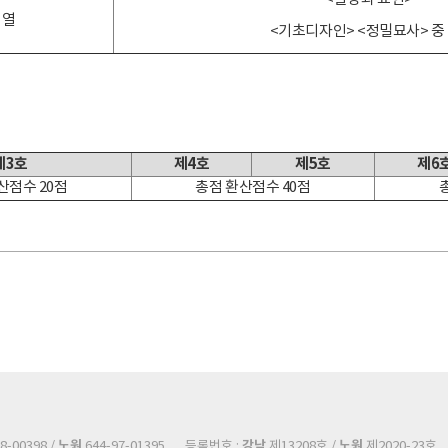
계열
<기초디자인> <정밀묘사> 중 
제3호
제4호
제5호
제6
산점수 20점
총점 환산점수 40점
노원
강남
노원
8-00398 /
644-97-01395
등록번호 :
제13208호 /
제2020-23호