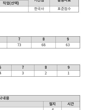
가산점
활용지표
직업(선택)
한국사
표준점수
7
8
9
73
68
63
6
7
8
9
4
3
2
1
사 내용
절지
시간
4