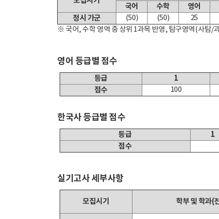
모집시기
국어
수학
영어
정시 가군
(50)
(50)
25
※ 국어, 수학 영역 중 상위 1과목 반영, 탐구영역(사탐/
영어 등급별 점수
등급
1
점수
100
한국사 등급별 점수
등급
1
점수
실기고사 세부사항
모집시기
학부 및 학과(