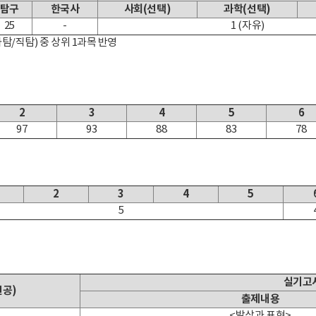
탐구
한국사
사회(선택)
과학(선택)
25
-
1 (자유)
과탐/직탐) 중 상위 1과목 반영
2
3
4
5
6
97
93
88
83
78
2
3
4
5
5
실기고
전공)
출제내용
<발상과 표현>