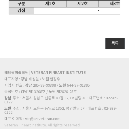
구분
제1호
제2호
제3호
감점
-
목록
베테랑미술학원 | VETERAN FINEART INSTITUTE
강남
노원
대표자명 :
배성일 /
한정우
강남
노원
사업자 번호 :
285-98-00398 /
644-97-01395
강남
노원
등록번호 :
제13208호 /
제2020-23호
강남
주소 : 서울시 강남구 선릉로 82길 12, LK빌딩 4F · 대표번호 : 02-569-
0122
노원
주소 : 서울시 노원구 동일로 1352, 형인빌딩 5F · 대표번호 : 02-939-
0122
대표 이메일 :
vtr@artveteran.com
Veteran Fineart Institute. All rights reserved.