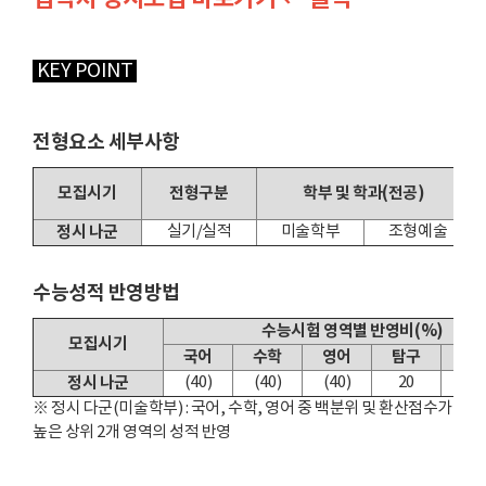
KEY POINT
전형요소 세부사항
모집시기
전형구분
학부 및 학과(전공)
정시 나군
실기/실적
미술학부
조형예술
수능성적 반영방법
수능시험 영역별 반영비(%)
모집시기
국어
수학
영어
탐구
한
정시 나군
(40)
(40)
(40)
20
※ 정시 다군(미술학부) : 국어, 수학, 영어 중 백분위 및 환산점수가
높은 상위 2개 영역의 성적 반영