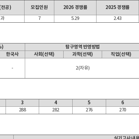
(전공)
모집인원
2026 경쟁률
2025 경쟁률
육과
7
5.29
2.43
)
탐구영역 반영방법
한국사
사회(선택)
과학(선택)
직업(선택)
-
2(자유)
3
4
5
6
288
282
276
270
실기고사 내