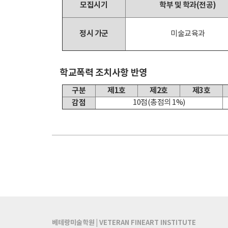
모집시기
학부 및 학과(전공)
정시 가군
미술교육과
학교폭력 조치사항 반영
구분
제1호
제2호
제3호
감점
10점(총점의 1%)
베테랑미술학원 | VETERAN FINEART INSTITUTE