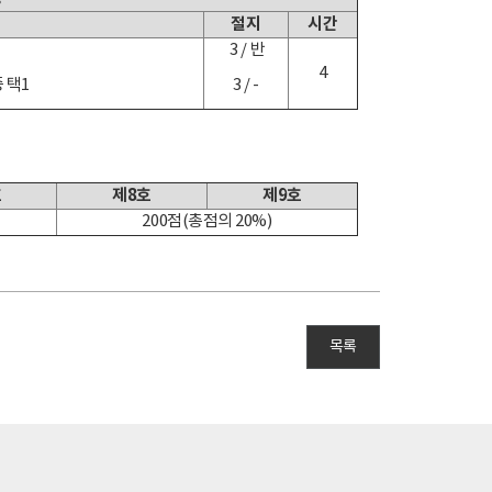
절지
시간
〉
3 / 반
4
 택1
3 / -
호
제8호
제9호
200점(총점의 20%)
목록