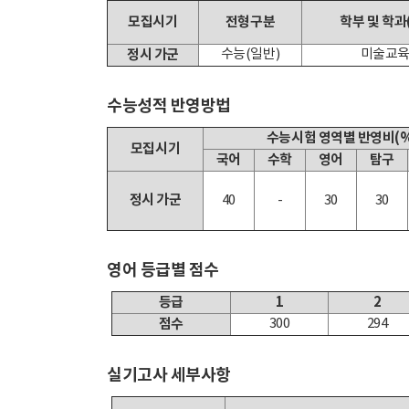
모집시기
전형구분
학부 및 학과
정시 가군
수능(일반)
미술교
수능성적 반영방법
수능시험 영역별 반영비(%
모집시기
국어
수학
영어
탐구
정시 가군
40
-
30
30
영어 등급별 점수
등급
1
2
점수
300
294
실기고사 세부사항