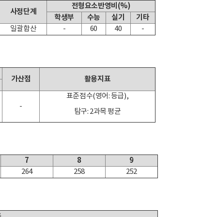
전형요소반영비(%)
사정단계
학생부
수능
실기
기타
일괄합산
-
60
40
-
가산점
활용지표
표준점수(영어: 등급),
-
탐구: 2과목 평균
7
8
9
264
258
252
용