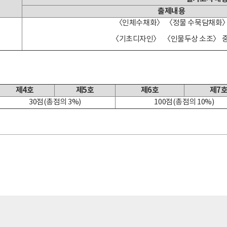
출제내용
〈인체수채화〉 〈정물 수묵담채화
〈기초디자인〉 〈인물두상 소조〉 중
제4호
제5호
제6호
제7
30점(총점의 3%)
100점(총점의 10%)