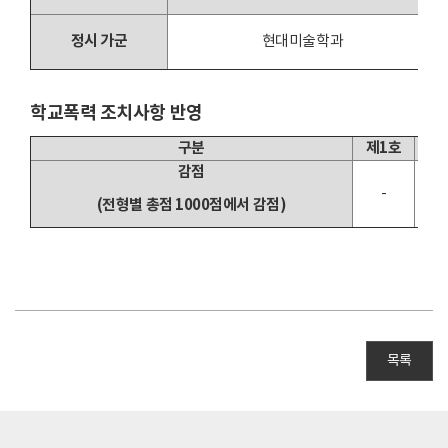
정시 가군
현대미술학과
학교폭력 조치사항 반영
구분
제1호
감점
-
2
(전형별 총점 1000점에서 감점)
목록