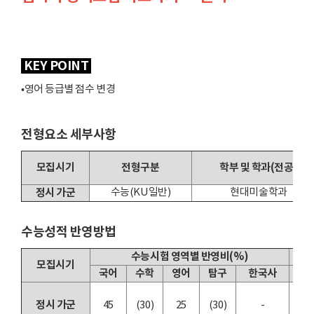
KEY POINT
•영어 등급별 점수 변경
전형요소 세부사항
모집시기
전형구분
학부 및 학과(전공)
정시 가군
수능(KU일반)
현대미술학과
수능성적 반영방법
수능시험 영역별 반영비(%)
모집시기
국어
수학
영어
탐구
한국사
사
정시 가군
45
(30)
25
(30)
-