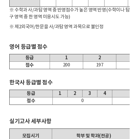
※ 수학과 사/과탐 영역 중 반영점수가 높은 영역 반영(수학이나 탐
구 영역 중 한 영역 미응시도 가능)
※ 제2외국어/한문을 사/과탐 영역 과목으로 불인정
영어 등급별 점수
등급
1
2
3
점수
200
197
194
한국사 등급별 점수
등급
1
2
3
4
5
점수
0
-1.0
실기고사 세부사항
모집시기
학부 및 학과(전공)